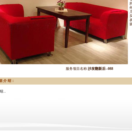
服务项目名称:
沙发翻新后--088
细 介 绍：
...