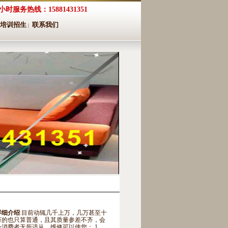
4小时服务热线：15881431351
培训招生
联系我们
|
详细介绍
:目前动辄几千上万，几万甚至十
万的也只算普通，且其质量参差不齐，会
令消费者无所适从，维修可以使您： 1、