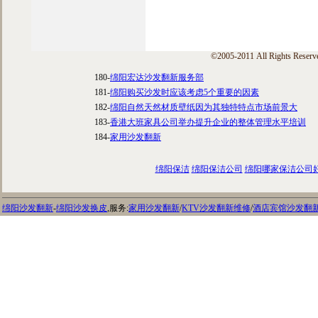
©2005-2011 All Rights Reserv
180-
绵阳宏达沙发翻新服务部
181-
绵阳购买沙发时应该考虑5个重要的因素
182-
绵阳自然天然材质壁纸因为其独特特点市场前景大
183-
香港大班家具公司举办提升企业的整体管理水平培训
184-
家用沙发翻新
绵阳保洁
绵阳保洁公司
绵阳哪家保洁公司
绵阳沙发翻新
-
绵阳沙发换皮
,服务:
家用沙发翻新
/
KTV沙发翻新维修
/
酒店宾馆沙发翻