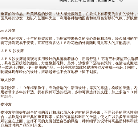
时间：2011-4-12 编辑：admin 浏览：40
厅重要的装饰品。欧美风格的沙发，让人感觉很随意，在款式上有着更为自由的设计，
田园风格的沙发一般以布艺面料为主，利用各种植物图案和艳丽色彩烘托气氛，所以更
三人沙发
托系列沙发，十年的框架质保，为用家带来长久的安心舒适和清爽。
经久耐用的坐
外套可拆洗更易于安装，宜家还有多达１５种花色的外套随时满足客人的搭配需求。
ＰＳ 沙发床
ＰＳ沙发床是美观与实用设计的典范看着舒心，用着舒适！ 它有三种床垫可供选择
洗，具有五彩缤纷的颜色，方便翻新花样。另外，沙发床下还装有滚轮，在清洁或搬动
床是一款易于理解、便于使用的产品。一只手就能如此轻易地将沙发变成一张床！同时
脚轮能体现年轻化的设计，滚动起来也不会在地板上留下划痕。
单人沙发
列沙发，１０年框架质保，专为舒适的生活而设计，厚实的靠垫，松软的坐垫，内
使用者带来多年的舒适。拥有四种可选的框架，多种可供选择的支腿，加上多达１３种
性的组合。
皮沙发
沙发能很好地融合简洁的设计和现代而永不过时的经典外形，不同部分的灵活性意
组合，品质是保证经典的重要因素，柔软的靠垫和耐用的坐垫，使之在以后多年里都能
您可以坐在上面，选择不同的支腿创造自己的风格，种种细节的设计将高品质材料和舒
又容易过时的产品区别开来。