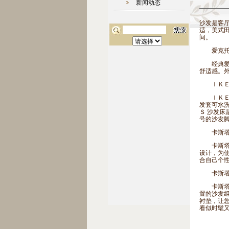
新闻动态
沙发是客
适，美式
间。
爱克托
经典爱克
舒适感。
ＩＫＥＡ
ＩＫＥＡ
发套可水
Ｓ 沙发
号的沙发
卡斯塔
卡斯塔系
设计，为
合自己个
卡斯塔
卡斯塔皮
置的沙发
衬垫，让
看似时髦