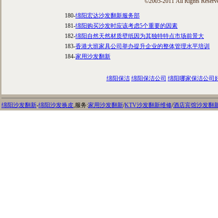
©2005-2011 All Rights Reserv
180-
绵阳宏达沙发翻新服务部
181-
绵阳购买沙发时应该考虑5个重要的因素
182-
绵阳自然天然材质壁纸因为其独特特点市场前景大
183-
香港大班家具公司举办提升企业的整体管理水平培训
184-
家用沙发翻新
绵阳保洁
绵阳保洁公司
绵阳哪家保洁公司
绵阳沙发翻新
-
绵阳沙发换皮
,服务:
家用沙发翻新
/
KTV沙发翻新维修
/
酒店宾馆沙发翻