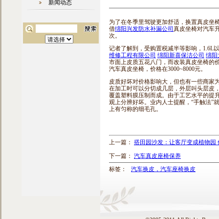
新闻动态
为了在冬季里驾驶更加舒适，换置真皮坐椅
借
绵阳兴发防水补漏公司
真皮坐椅对汽车
次。
记者了解到，受购置税减半等影响，1.6L
维修工程有限公司
绵阳新喜保洁公司
绵阳
市面上皮质五花八门，而改装真皮坐椅的价格
汽车真皮坐椅，价格在3000~8000元。
皮质好坏对价格影响大，但也有一些商家
在加工时可以分切成几层，外层叫头层皮
覆盖塑料膜压制而成。由于工艺水平的提
观上分辨好坏。业内人士提醒，“手触法”
上有匀称的细毛孔。
上一篇：
搭田园沙发：让客厅变成植物园 
下一篇：
汽车真皮座椅保养
标签：
汽车换皮，汽车座椅换皮